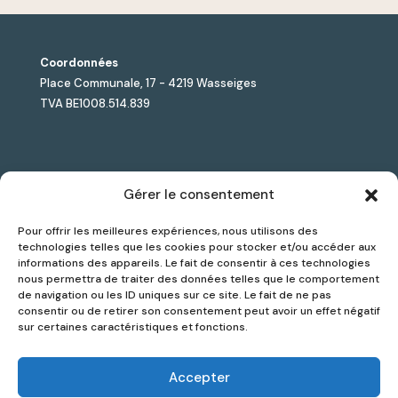
Coordonnées
Place Communale, 17 - 4219 Wasseiges
TVA BE1008.514.839
Jules Lesmart est le premier accélérateur de solutions
Gérer le consentement
Smart City dédié aux pouvoirs locaux, combinant
Pour offrir les meilleures expériences, nous utilisons des
sélection d’outils innovants, accompagnement sur
technologies telles que les cookies pour stocker et/ou accéder aux
mesure et suivi de projet.
informations des appareils. Le fait de consentir à ces technologies
nous permettra de traiter des données telles que le comportement
de navigation ou les ID uniques sur ce site. Le fait de ne pas
consentir ou de retirer son consentement peut avoir un effet négatif
Politique de confidentialité
sur certaines caractéristiques et fonctions.
Contact
Inscription Newsletter
Accepter