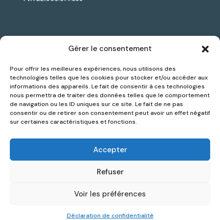
Jules Lesmart est le premier accélérateur de solutions
Gérer le consentement
Smart City dédié aux pouvoirs locaux, combinant
Pour offrir les meilleures expériences, nous utilisons des
sélection d’outils innovants, accompagnement sur
technologies telles que les cookies pour stocker et/ou accéder aux
mesure et suivi de projet.
informations des appareils. Le fait de consentir à ces technologies
nous permettra de traiter des données telles que le comportement
de navigation ou les ID uniques sur ce site. Le fait de ne pas
consentir ou de retirer son consentement peut avoir un effet négatif
Politique de confidentialité
sur certaines caractéristiques et fonctions.
Contact
Inscription Newsletter
Accepter
Refuser
Voir les préférences
© Jules Lesmart 2024
Déclaration de confidentialité