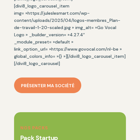
[divi8_logo_carousel_item
img= »https://juleslesmart.com/wp-
content/uploads/2025/04/logos-membres_Plan-
de-travail-1-20-scaled.jpg » img_alt= »Go Vocal
Logo » _builder_version= »4.27.4″
_module_preset= »default »
link_option_url= »https://www.govocal.com/nl-be »
global_colors_info= »{} »][/divi8_logo_carousel_item]
[/divi8_logo_carousel]
PRÉSENTER MA SOCIÉTÉ
NOS PACKS
Pack Startup