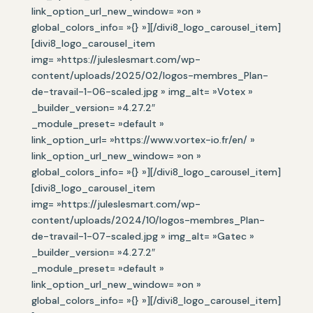
link_option_url_new_window= »on »
global_colors_info= »{} »][/divi8_logo_carousel_item]
[divi8_logo_carousel_item
img= »https://juleslesmart.com/wp-
content/uploads/2025/02/logos-membres_Plan-
de-travail-1-06-scaled.jpg » img_alt= »Votex »
_builder_version= »4.27.2″
_module_preset= »default »
link_option_url= »https://www.vortex-io.fr/en/ »
link_option_url_new_window= »on »
global_colors_info= »{} »][/divi8_logo_carousel_item]
[divi8_logo_carousel_item
img= »https://juleslesmart.com/wp-
content/uploads/2024/10/logos-membres_Plan-
de-travail-1-07-scaled.jpg » img_alt= »Gatec »
_builder_version= »4.27.2″
_module_preset= »default »
link_option_url_new_window= »on »
global_colors_info= »{} »][/divi8_logo_carousel_item]