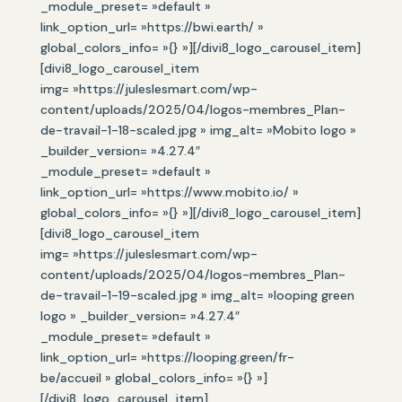
_module_preset= »default »
link_option_url= »https://bwi.earth/ »
global_colors_info= »{} »][/divi8_logo_carousel_item]
[divi8_logo_carousel_item
img= »https://juleslesmart.com/wp-
content/uploads/2025/04/logos-membres_Plan-
de-travail-1-18-scaled.jpg » img_alt= »Mobito logo »
_builder_version= »4.27.4″
_module_preset= »default »
link_option_url= »https://www.mobito.io/ »
global_colors_info= »{} »][/divi8_logo_carousel_item]
[divi8_logo_carousel_item
img= »https://juleslesmart.com/wp-
content/uploads/2025/04/logos-membres_Plan-
de-travail-1-19-scaled.jpg » img_alt= »looping green
logo » _builder_version= »4.27.4″
_module_preset= »default »
link_option_url= »https://looping.green/fr-
be/accueil » global_colors_info= »{} »]
[/divi8_logo_carousel_item]