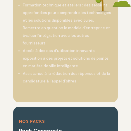
Formation technique et ateliers : des sessions
approfondies pour comprendre les technologies
et les solutions disponibles avec Jules.
Remettre en question le modèle d’entreprise et
évaluer l’intégration avec les autres
fournisseurs
Accès à des cas d’utilisation innovants :
exposition à des projets et solutions de pointe
en matière de ville intelligente
Assistance à la rédaction des réponses et de la
candidature à l’appel d’offres
NOS PACKS
Pack
Corporate