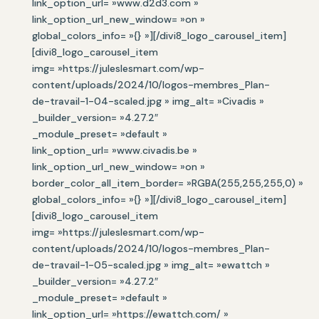
link_option_url= »www.d2d3.com »
link_option_url_new_window= »on »
global_colors_info= »{} »][/divi8_logo_carousel_item]
[divi8_logo_carousel_item
img= »https://juleslesmart.com/wp-
content/uploads/2024/10/logos-membres_Plan-
de-travail-1-04-scaled.jpg » img_alt= »Civadis »
_builder_version= »4.27.2″
_module_preset= »default »
link_option_url= »www.civadis.be »
link_option_url_new_window= »on »
border_color_all_item_border= »RGBA(255,255,255,0) »
global_colors_info= »{} »][/divi8_logo_carousel_item]
[divi8_logo_carousel_item
img= »https://juleslesmart.com/wp-
content/uploads/2024/10/logos-membres_Plan-
de-travail-1-05-scaled.jpg » img_alt= »ewattch »
_builder_version= »4.27.2″
_module_preset= »default »
link_option_url= »https://ewattch.com/ »