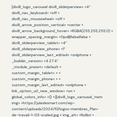
[divi8_logo_carousel divi8_sliderperview= »4″
divi8_nav_keyboard= »off »
divi8_nav_mousewheel= »off »
divi8_arrow_position_vertical= »center »
divi8_arrow_background_hover= »RGBA(255,255,255,0) »
wrapper_spacing_margin= »0px||||false|false »
divi8_sliderperview_tablet= »4″
divi8_sliderperview_phone= »1″
divi8_sliderperview_last_edited= »on|phone »
_builder_version= »4.27.4″
_module_preset= »default »
custom_margin_tablet= » »
custom_margin_phone= » »
custom_margin_last_edited= »on|phone »
link_option_url_new_window= »on »
global_colors_info= »{} »][divi8_logo_carousel_item
img= »https://juleslesmart.com/wp-
content/uploads/2024/10/logos-membres_Plan-
de-travail-1-03-scaled.jpg » img_alt= »Kolibri »