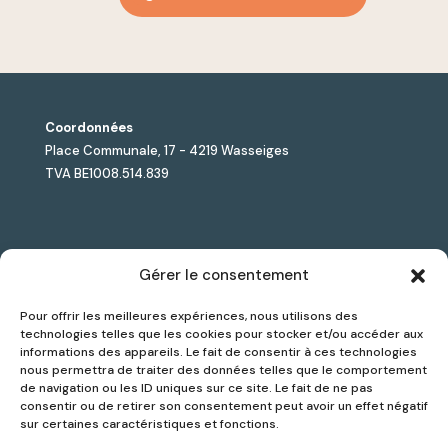
Coordonnées
Place Communale, 17 - 4219 Wasseiges
TVA BE1008.514.839
Jules Lesmart est le premier accélérateur de solutions
Gérer le consentement
Smart City dédié aux pouvoirs locaux, combinant
Pour offrir les meilleures expériences, nous utilisons des
sélection d’outils innovants, accompagnement sur
technologies telles que les cookies pour stocker et/ou accéder aux
mesure et suivi de projet.
informations des appareils. Le fait de consentir à ces technologies
nous permettra de traiter des données telles que le comportement
de navigation ou les ID uniques sur ce site. Le fait de ne pas
consentir ou de retirer son consentement peut avoir un effet négatif
Politique de confidentialité
sur certaines caractéristiques et fonctions.
Contact