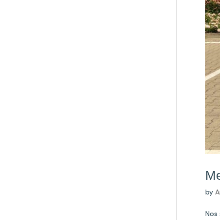
Me
by
A
Nos 