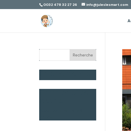
0032 478 32 27 26
info@juleslesmart.com
A
Recherche
Articles récents
Commentaires
récents
Aucun commentaire à
afficher.