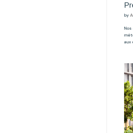
Pr
by
A
Nos 
mété
aux 