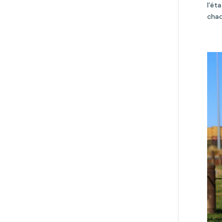
l’ét
chaq