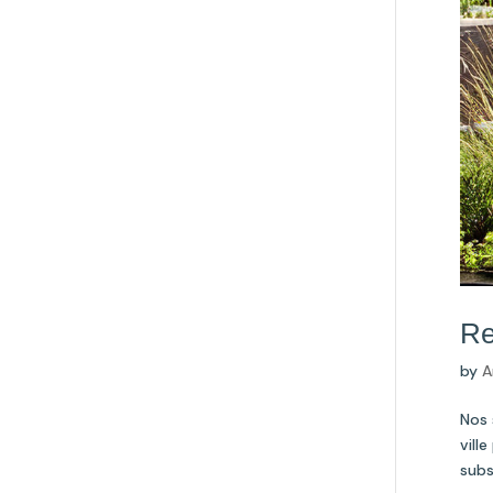
Re
by
A
Nos 
vill
subs