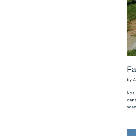
Fa
by
A
Nos 
dans
scan