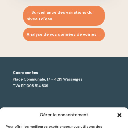
←
Surveillance des variations du
niveau d’eau
Analyse de vos données de voiries
→
Coordonnées
Place Communale, 17 - 4219 Wasseiges
TVA BE1008.514.839
Jules Lesmart est le premier accélérateur de solutions
Gérer le consentement
Smart City dédié aux pouvoirs locaux, combinant
Pour offrir les meilleures expériences, nous utilisons des
sélection d’outils innovants, accompagnement sur